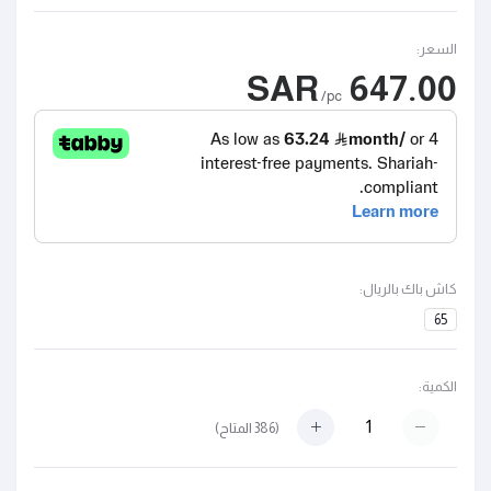
السعر:
647.00 SAR
/pc
كاش باك بالريال:
65
الكمية:
(
386
المتاح)