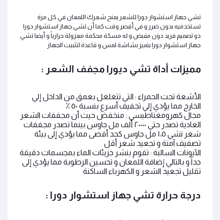
تشي جهاز استشوار دورا
للشعر يمنح شعرك اللمعان في كل مرة
تستخدميه بدون ضرر و في أقصر وقت كما أن
تشي جهاز استشوار دورا
ذو تصميم فريد دون مقبض و له مسكة محكمة معزولة حرارياً و أيضا
تشي
جهاز استشوار دورا يتميز بشاشة لمس و قاعدة لتثبيت الجهاز
مميزات أداة
تشي ديورا مجفف الشعر
:
الأشعة تحت الحمراء : التي تتغلغل بعمق من الداخل إلي
الخارج مما يؤدي إلي تجفيف أسرع بنسبة ٥٠ ٪
مجال كهرومغناطيسي : منخفض حيث أن مجففات الشعر
العادية تصدر حتي ٢٠٠٠٠ ألف مل جاوس بينما تصدر مجففات
شعر تشي ١،٥ مل جاوس كحد أقصى مما يؤدي إلى بيئة
تصفيف آمنة و تجعيد شعر أقل
الآيونات السالبة
:
تقوم بنشر جزيئات الماء بمجسمات دقيقة
جداً و بالتالي إضافة اللمعان و تحسين الرطوبة مما يؤدي إلى
تقليل تجعيد الشعر و الكهرباء الساكنة
درجة حرارة تشي جهاز استشوار دورا :