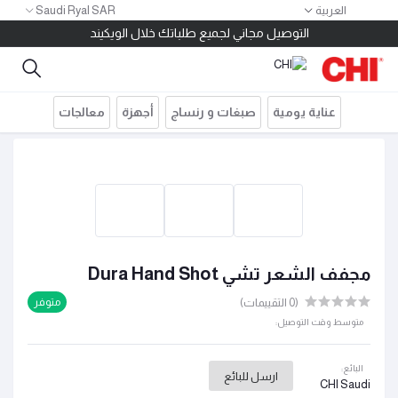
العربية
Saudi Ryal SAR
١٠ ريال كاش باك لكل ١٠٠ ريال مشتريات
التوصيل مجاني لجميع طلباتك خلال الويكيند
خصم ١٠٠ ريال للطلبات بقيمة ٤٠٠ ريال استخدم الكود 400SAR
توصيل مجاني للطلبات أكثر من ٢٠٠ ريال
قسم مشترياتك على ٤ دفعات بدون فوائد أو مصاريف إدارية
عناية يومية
صبغات و رنساج
أجهزة
معالجات
١٠ ريال كاش باك لكل ١٠٠ ريال مشتريات
التوصيل مجاني لجميع طلباتك خلال الويكيند
مجفف الشعر تشي Dura Hand Shot
(0 التقييمات)
متوفر
متوسط وقت التوصيل:
البائع:
ارسل للبائع
CHI Saudi