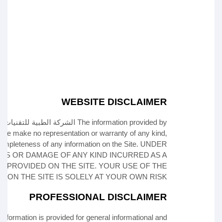
WEBSITE DISCLAIMER
The information provided by الشركة الطبية للتقنيات المتقدمة ('we', 'us', or 'our') on
r we make no representation or warranty of any kind,
or completeness of any information on
the Site
. UNDER
OSS OR DAMAGE OF ANY KIND INCURRED AS A
ON PROVIDED ON
THE SITE
. YOUR USE OF
THE
ON ON
THE SITE
IS SOLELY AT YOUR OWN RISK.
PROFESSIONAL DISCLAIMER
nformation is provided for general informational and