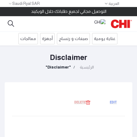
Saudi Ryal SAR
العربية
١٠ ريال كاش باك لكل ١٠٠ ريال مشتريات
التوصيل مجاني لجميع طلباتك خلال الويكيند
خصم ١٠٠ ريال للطلبات بقيمة ٤٠٠ ريال استخدم الكود 400SAR
توصيل مجاني للطلبات أكثر من ٢٠٠ ريال
قسم مشترياتك على ٤ دفعات بدون فوائد أو مصاريف إدارية
عناية يومية
صبغات و رنساج
أجهزة
معالجات
١٠ ريال كاش باك لكل ١٠٠ ريال مشتريات
التوصيل مجاني لجميع طلباتك خلال الويكيند
Disclaimer
"Disclaimer"
الرئيسية
DELETE
EDIT