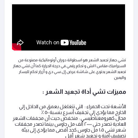
تشي
جهاز تجعيد الشعر هو
اسطوانة دوران أوتوماتيكية مصنوعة من
السيراميك مقاس
١
انش و تحكم رقمي في درجة الحرارة كما أن تشي
جهاز
تجعيد الشعر يحتوي على
شاشة عرض إل سي دي و أزرار تحكم لليسار
واليمين
مميزات تشي أداة تجعيد الشعر :
الأشعة تحت الحمراء :
التي تتغلغل بعمق من الداخل إلي
الخارج مما يؤدي إلي تجفيف أسرع بنسبة ٥٠ ٪
مجال كهرومغناطيسي : منخفض حيث أن مجففات الشعر
العادية تصدر حتي ٢٠٠٠٠ ألف مل جاوس بينما تصدر مجففات
شعر تشي ١،٥ مل جاوس كحد أقصى مما يؤدي إلى بيئة
تصفيف آمنة و تجعيد شعر أقل