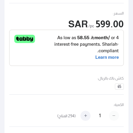
السعر:
599.00 SAR
/pc
كاش باك بالريال:
65
الكمية:
(
294
المتاح)