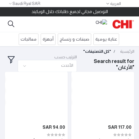
العربية
Saudi Ryal SAR
١٠ ريال كاش باك لكل ١٠٠ ريال مشتريات
التوصيل مجاني لجميع طلباتك خلال الويكيند
خصم ١٠٠ ريال للطلبات بقيمة ٤٠٠ ريال استخدم الكود 400SAR
توصيل مجاني للطلبات أكثر من ٢٠٠ ريال
قسم مشترياتك على ٤ دفعات بدون فوائد أو مصاريف إدارية
عناية يومية
صبغات و رنساج
أجهزة
معالجات
١٠ ريال كاش باك لكل ١٠٠ ريال مشتريات
التوصيل مجاني لجميع طلباتك خلال الويكيند
الرئيسية
"كل التصنيفات"
الترتيب حسب
Search result for
الأحدث
"الأرغان"
94.00 SAR
117.00 SAR