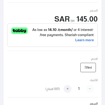
السعر:
145.00 SAR
/pc
الحجم:
739ml
الكمية:
(
3337
المتاح)
السعر: