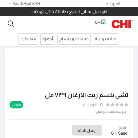
العربية
Saudi Ryal SAR
١٠ ريال كاش باك لكل ١٠٠ ريال مشتريات
التوصيل مجاني لجميع طلباتك خلال الويكيند
خصم ١٠٠ ريال للطلبات بقيمة ٤٠٠ ريال استخدم الكود 400SAR
توصيل مجاني للطلبات أكثر من ٢٠٠ ريال
قسم مشترياتك على ٤ دفعات بدون فوائد أو مصاريف إدارية
عناية يومية
صبغات و رنساج
أجهزة
معالجات
١٠ ريال كاش باك لكل ١٠٠ ريال مشتريات
التوصيل مجاني لجميع طلباتك خلال الويكيند
تشي بلسم زيت الأرغان ٧٣٩ مل
(0 التقييمات)
متوفر
متوسط وقت التوصيل:
البائع:
ارسل للبائع
CHI Saudi