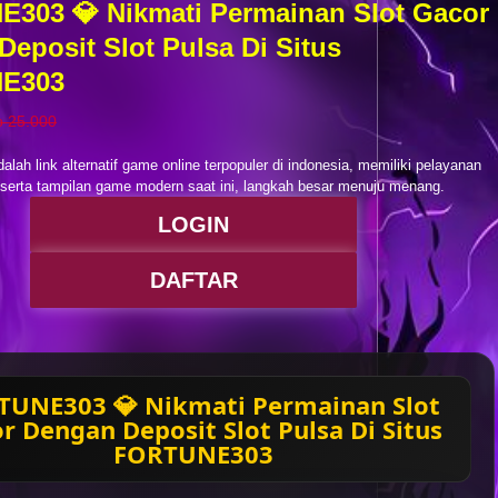
303 💎 Nikmati Permainan Slot Gacor
eposit Slot Pulsa Di Situs
E303
 25.000
alah link alternatif game online terpopuler di indonesia, memiliki pelayanan
 serta tampilan game modern saat ini, langkah besar menuju menang.
LOGIN
DAFTAR
TUNE303 💎 Nikmati Permainan Slot
r Dengan Deposit Slot Pulsa Di Situs
FORTUNE303